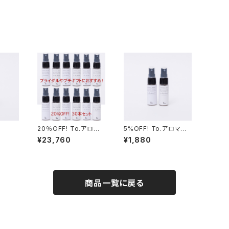
20％OFF! To.アロマミ
5%OFF! To.アロマミ
スト30本セット
スト
¥23,760
¥1,880
商品一覧に戻る